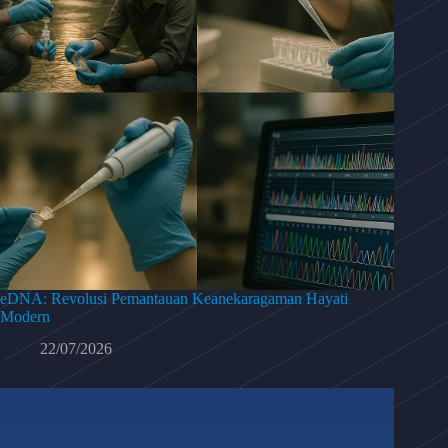
eDNA: Revolusi Pemantauan Keanekaragaman Hayati
Modern
22/07/2026