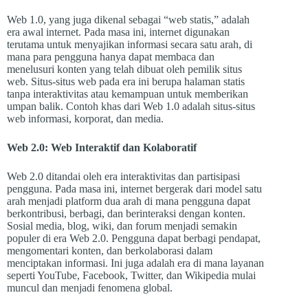
Web 1.0, yang juga dikenal sebagai “web statis,” adalah
era awal internet. Pada masa ini, internet digunakan
terutama untuk menyajikan informasi secara satu arah, di
mana para pengguna hanya dapat membaca dan
menelusuri konten yang telah dibuat oleh pemilik situs
web. Situs-situs web pada era ini berupa halaman statis
tanpa interaktivitas atau kemampuan untuk memberikan
umpan balik. Contoh khas dari Web 1.0 adalah situs-situs
web informasi, korporat, dan media.
Web 2.0: Web Interaktif dan Kolaboratif
Web 2.0 ditandai oleh era interaktivitas dan partisipasi
pengguna. Pada masa ini, internet bergerak dari model satu
arah menjadi platform dua arah di mana pengguna dapat
berkontribusi, berbagi, dan berinteraksi dengan konten.
Sosial media, blog, wiki, dan forum menjadi semakin
populer di era Web 2.0. Pengguna dapat berbagi pendapat,
mengomentari konten, dan berkolaborasi dalam
menciptakan informasi. Ini juga adalah era di mana layanan
seperti YouTube, Facebook, Twitter, dan Wikipedia mulai
muncul dan menjadi fenomena global.