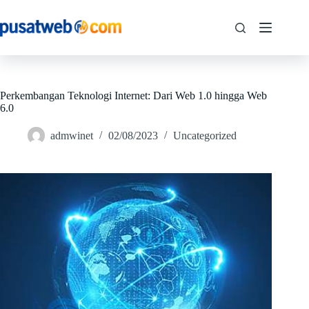
Perkembangan Teknologi Internet: Dari Web 1.0 hingga Web
6.0
admwinet
02/08/2023
Uncategorized