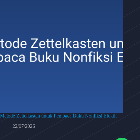
Metode Zettelkasten untuk Pembaca Buku Nonfiksi Efektif
22/07/2026