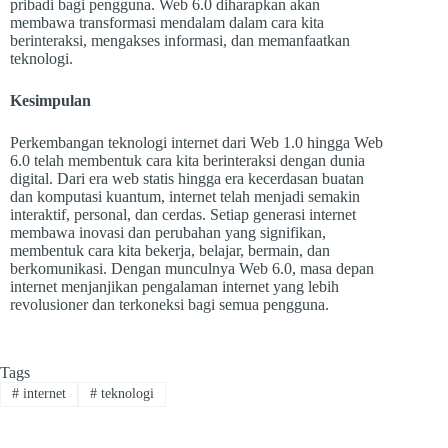
pribadi bagi pengguna. Web 6.0 diharapkan akan
membawa transformasi mendalam dalam cara kita
berinteraksi, mengakses informasi, dan memanfaatkan
teknologi.
Kesimpulan
Perkembangan teknologi internet dari Web 1.0 hingga Web
6.0 telah membentuk cara kita berinteraksi dengan dunia
digital. Dari era web statis hingga era kecerdasan buatan
dan komputasi kuantum, internet telah menjadi semakin
interaktif, personal, dan cerdas. Setiap generasi internet
membawa inovasi dan perubahan yang signifikan,
membentuk cara kita bekerja, belajar, bermain, dan
berkomunikasi. Dengan munculnya Web 6.0, masa depan
internet menjanjikan pengalaman internet yang lebih
revolusioner dan terkoneksi bagi semua pengguna.
Tags
#
internet
#
teknologi