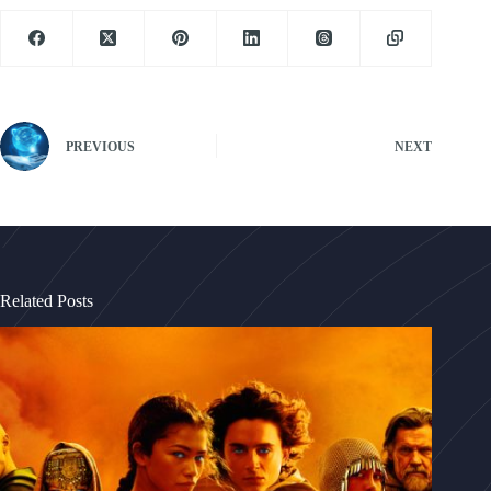
PREVIOUS
NEXT
Related Posts