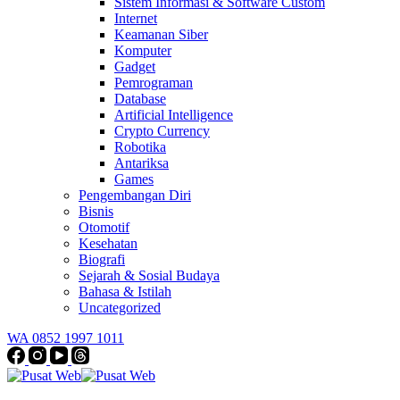
Sistem Informasi & Software Custom
Internet
Keamanan Siber
Komputer
Gadget
Pemrograman
Database
Artificial Intelligence
Crypto Currency
Robotika
Antariksa
Games
Pengembangan Diri
Bisnis
Otomotif
Kesehatan
Biografi
Sejarah & Sosial Budaya
Bahasa & Istilah
Uncategorized
WA 0852 1997 1011