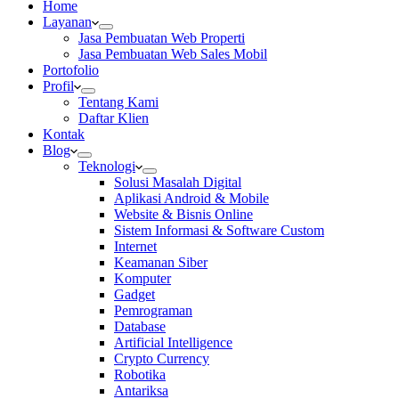
Home
Layanan
Jasa Pembuatan Web Properti
Jasa Pembuatan Web Sales Mobil
Portofolio
Profil
Tentang Kami
Daftar Klien
Kontak
Blog
Teknologi
Solusi Masalah Digital
Aplikasi Android & Mobile
Website & Bisnis Online
Sistem Informasi & Software Custom
Internet
Keamanan Siber
Komputer
Gadget
Pemrograman
Database
Artificial Intelligence
Crypto Currency
Robotika
Antariksa