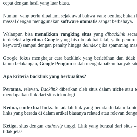
cepat dengan hasil yang luar biasa.
Namun, yang perlu dipahami sejak awal bahwa yang penting bukan ku
massal dengan menggunakan
software otomatis
sangat berbahaya.
Walaupun bisa
menaikkan rangking situs
yang
dibacklink
seca
terdeteksi
algoritma Google
yang bisa berakibat fatal, yaitu penur
keyword) sampai dengan penalty hingga
deindex
(jika spamming mas
Google fokus menghajar cara backlink yang berlebihan dan tidak b
tahun belakangan,
Google Penguin
sudah mengakibatkan banyak situ
Apa kriteria backlink yang berkualitas?
Pertama,
relevan.
Backlink
diberikan oleh situs dalam
niche
atau 
mendapatkan link dari situs teknologi.
Kedua,
contextual links
. Ini adalah link yang berada di dalam konte
links yang berada di dalam artikel biasanya related atau relevan dengan 
Ketiga,
situs dengan
authority
tinggi. Link yang berasal dari situs 
tidak jelas.