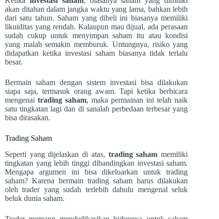
Ketika
investasi saham
, biasanya saham yang dimiliki
akan ditahan dalam jangka waktu yang lama, bahkan lebih
dari satu tahun. Saham yang dibeli ini biasanya memiliki
likuiditas yang rendah. Kalaupun mau dijual, ada perasaan
sudah cukup untuk menyimpan saham itu atau kondisi
yang malah semakin memburuk. Untungnya, risiko yang
didapatkan ketika investasi saham biasanya tidak terlalu
besar.
Bermain saham dengan sistem investasi bisa dilakukan
siapa saja, termasuk orang awam. Tapi ketika berbicara
mengenai
trading saham
, maka permainan ini telah naik
satu tingkatan lagi dan di sanalah perbedaan terbesar yang
bisa dirasakan.
Trading Saham
Seperti yang dijelaskan di atas,
trading saham
memiliki
tingkatan yang lebih tinggi dibandingkan investasi saham.
Mengapa argumen ini bisa dikeluarkan untuk trading
saham? Karena bermain trading saham harus dilakukan
oleh trader yang sudah terlebih dahulu mengenal seluk
beluk dunia saham.
Trader memang mendedikasikan hidupnya untuk saham