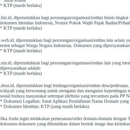
* Surat Kuasa
* KTP (masih berlaku)
.biz.id, diperuntukkan bagi perorangan/organisasi/entitas bisnis ti
dokumen Identitas Indonesia, Nomor Pokok Wajib Pajak Badan/Pribad
* KTP (masih berlaku)
.web.id, diperuntukkan bagi perorangan/organisasi/entitas lain selain 
resmi sebagai Warga Negara Indonesia. Dokumen yang dipersyaratkan
* KTP (masih berlaku)
.my.id, diperuntukkan bagi perorangan/organisasi/entitas lain yang m
dipersyaratkan adalah:
* KTP (masih berlaku)
.desa.id, diperuntukkan bagi lembaga/organisasi/entitas desa/pedesaa
wilayah yang berwenang untuk mengatur dan mengurus kepentingan masy
sosial budaya masyarakat setempat (definisi yang tercantum pada PP 
* Dokumen Legalitas: Surat Aplikasi Pendaftaran Nama Domain yang d
* Dokumen Identitas: KTP (yang masih berlaku)
Jika Anda ingin melakukan pemesanan/order domain-domain dengan T
dokumen-dokumen yang dibutuhkan dalam bentuk image dan kirimka