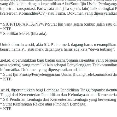
yang dibuktikan dengan kepemilikan Akta/Surat Ijin Usaha Perdagangan
Industri, Transportasi, Pariwisata atau jasa sejenis lain) baik di tingk
(Perseroan Komanditer/CV) atau Firma. Dokumen yang dipersyaratkan
* SIUP/TDP/AKTA/NPWP/Surat Ijin yang setara (cukup salah satu di 
* KTP.
* Sertifikat Merek (bila ada).
Untuk domain .co.id, akta SIUP atau merk dagang harus menampilkan 
berarti nama PT atau merk dagangnya harus ada kata “dewa terbang”.
.net.id, diperuntukkan bagi badan usaha/organisasi/entitas yang berge
atau sejenis), yang memiliki izin sebagai Penyelenggara Telekomunika
Informatika. Dokumen yang dipersyaratkan adalah:
* Surat Ijin Prinsip/Penyelenggaraan Usaha Bidang Telekomunikasi d
* KTP.
.ac.id, diperuntukkan bagi Lembaga Pendidikan Tinggi/organisasi/entit
Tinggi dari Kementerian Pendidikan dan Kebudayaan atau Kementerian
* SK Pendirian Lembaga dari Kementerian/Lembaga yang berwenang s
* Surat Keterangan Rektor atau Pimpinan Lembaga.
* KTP.