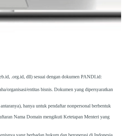
b.id, .org.id, dll) sesuai dengan dokumen PANDI.id:
ha/organisasi/entitas bisnis. Dokumen yang dipersyaratkan
ntaranya), hanya untuk pendaftar nonpersonal berbentuk
ndaftaran Nama Domain mengikuti Ketetapan Menteri yang
sejenisnya yang berbadan hukum dan beroperasi di Indonesia,