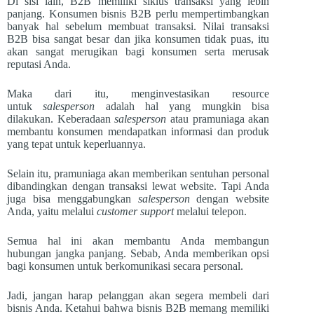
Di sisi lain, B2B memiliki siklus transaksi yang lebih
panjang. Konsumen bisnis B2B perlu mempertimbangkan
banyak hal sebelum membuat transaksi. Nilai transaksi
B2B bisa sangat besar dan jika konsumen tidak puas, itu
akan sangat merugikan bagi konsumen serta merusak
reputasi Anda.
Maka dari itu, menginvestasikan resource
untuk
salesperson
adalah hal yang mungkin bisa
dilakukan. Keberadaan
salesperson
atau pramuniaga akan
membantu konsumen mendapatkan informasi dan produk
yang tepat untuk keperluannya.
Selain itu, pramuniaga akan memberikan sentuhan personal
dibandingkan dengan transaksi lewat website. Tapi Anda
juga bisa menggabungkan
salesperson
dengan website
Anda, yaitu melalui
customer support
melalui telepon.
Semua hal ini akan membantu Anda membangun
hubungan jangka panjang. Sebab, Anda memberikan opsi
bagi konsumen untuk berkomunikasi secara personal.
Jadi, jangan harap pelanggan akan segera membeli dari
bisnis Anda. Ketahui bahwa bisnis B2B memang memiliki