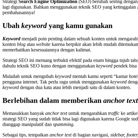
Strategi
Search Engine Optimization
(SEO) berubah seiring dengan 
lagi digunakan. Bahkan menggunakan teknik SEO yang ketinggalan
pembahasannya!
Ubah
keyword
yang kamu gunakan
Keyword
menjadi poin penting dalam sebuah konten untuk mengarahk
konten
blog
atau
website
karena berpikir akan lebih mudah ditemuka
memerhatikan kesesuaiannya dengan kalimat.
Strategi SEO ini memang terbukti efektif pada enam hingga tujuh tah
dahulu teknik SEO kuno dengan menggunakan
keyword
pendek bisa
Mulailah untuk mengubah
keyword
mentah kamu seperti “kamar hotel
pengguna internet. Tak perlu ragu untuk menggunakan
keyword
deng
keyword
dengan dua kata atau lebih menjadi satu di dalam konten.
Berlebihan dalam memberikan
anchor text
Memasukkan banyak
anchor text
untuk mengarahkan
traffic
ke artike
strategi SEO yang sudah tidak bisa lagi digunakan karena Google s
dianggap manipulatif dan
spamming.
Sebagai tips, tempatkan
anchor text
di bagian navigasi,
sidebar, footer