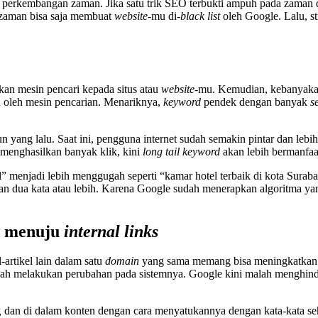
perkembangan zaman. Jika satu trik SEO terbukti ampuh pada zaman du
 zaman bisa saja membuat
website-
mu di-
black list
oleh Google. Lalu, s
an mesin pencari kepada situs atau
website-
mu. Kemudian, kebanyak
n oleh mesin pencarian. Menariknya,
keyword
pendek dengan banyak
s
un yang lalu. Saat ini, pengguna internet sudah semakin pintar dan l
 menghasilkan banyak klik, kini
long tail keyword
akan lebih bermanfaa
” menjadi lebih menggugah seperti “kamar hotel terbaik di kota Suraba
an dua kata atau lebih. Karena Google sudah menerapkan algoritma ya
menuju
internal links
l-artikel lain dalam satu
domain
yang sama memang bisa meningkatka
udah melakukan perubahan pada sistemnya. Google kini malah menghin
,
dan di dalam konten dengan cara menyatukannya dengan kata-kata seh