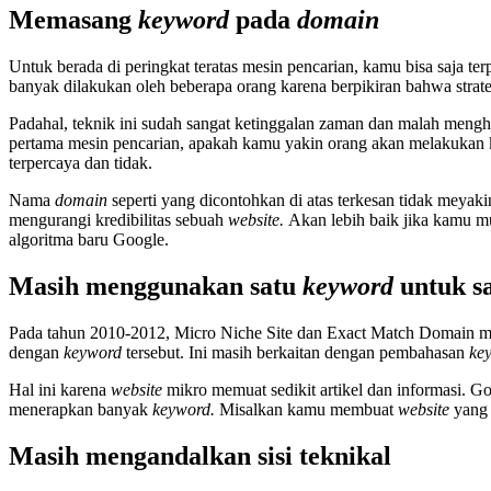
Memasang
keyword
pada
domain
Untuk berada di peringkat teratas mesin pencarian, kamu bisa saja t
banyak dilakukan oleh beberapa orang karena berpikiran bahwa strat
Padahal, teknik ini sudah sangat ketinggalan zaman dan malah meng
pertama mesin pencarian, apakah kamu yakin orang akan melakukan kl
terpercaya dan tidak.
Nama
domain
seperti yang dicontohkan di atas terkesan tidak mey
mengurangi kredibilitas sebuah
website.
Akan lebih baik jika kamu 
algoritma baru Google.
Masih menggunakan satu
keyword
untuk s
Pada tahun 2010-2012, Micro Niche Site dan Exact Match Domain me
dengan
keyword
tersebut. Ini masih berkaitan dengan pembahasan
ke
Hal ini karena
website
mikro memuat sedikit artikel dan informasi. G
menerapkan banyak
keyword.
Misalkan kamu membuat
website
yang 
Masih mengandalkan sisi teknikal