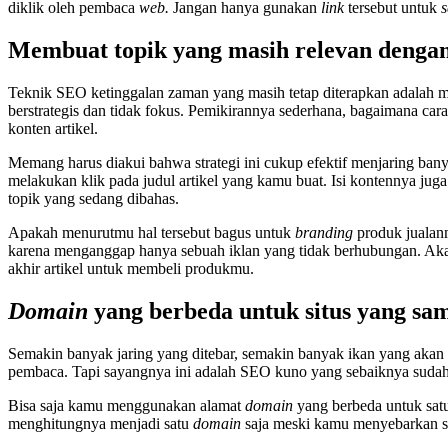
diklik oleh pembaca
web.
Jangan hanya gunakan
link
tersebut untuk
s
Membuat topik yang masih relevan denga
Teknik SEO ketinggalan zaman yang masih tetap diterapkan adalah me
berstrategis dan tidak fokus. Pemikirannya sederhana, bagaimana ca
konten artikel.
Memang harus diakui bahwa strategi ini cukup efektif menjaring ban
melakukan klik pada judul artikel yang kamu buat. Isi kontennya juga
topik yang sedang dibahas.
Apakah menurutmu hal tersebut bagus untuk
branding
produk juala
karena menganggap hanya sebuah iklan yang tidak berhubungan. Aka
akhir artikel untuk membeli produkmu.
Domain
yang berbeda untuk situs yang sa
Semakin banyak jaring yang ditebar, semakin banyak ikan yang akan
pembaca. Tapi sayangnya ini adalah SEO kuno yang sebaiknya sudah
Bisa saja kamu menggunakan alamat
domain
yang berbeda untuk sat
menghitungnya menjadi satu
domain
saja meski kamu menyebarkan s