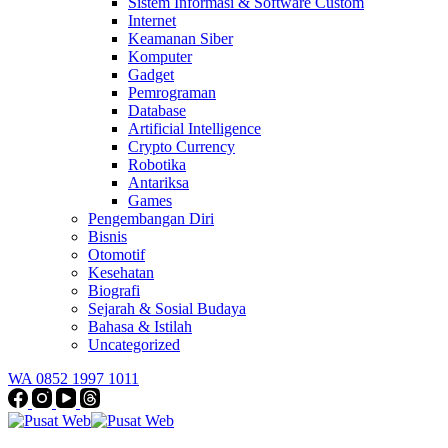
Sistem Informasi & Software Custom
Internet
Keamanan Siber
Komputer
Gadget
Pemrograman
Database
Artificial Intelligence
Crypto Currency
Robotika
Antariksa
Games
Pengembangan Diri
Bisnis
Otomotif
Kesehatan
Biografi
Sejarah & Sosial Budaya
Bahasa & Istilah
Uncategorized
WA 0852 1997 1011