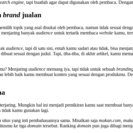
earch engine,
tapi buatlah agar dapat digunakan oleh pembaca. Dengan 
n
brand
jualan
milih topik yang asal disukai oleh pembaca, namun tidak sesuai deng
ra menjaring banyak
audience
untuk tertarik membaca
website
kamu, ter
yak
audience
, tapi di satu sisi, entah kamu sadari atau tidak, bisa menj
 dibuat sesuai dengan judul. Tapi, tiba-tiba, di akhir artikel, kamu 
nmu? Menjaring
audience
memang iya, tapi tidak untuk sebuah
brandin
n lebih baik kamu membuat konten yang sesuai dengan produkmu. Deng
ma
 terjaring. Mungkin hal ini menjadi pemikiran kamu saat membuat ban
 tidak kamu gunakan lagi.
u situs yang inti pembahasannya sama. Misalkan saja
makan.com, maka
itusmu ke tiga
domain
tersebut. Ranking
domain
pun juga dibagi menjad