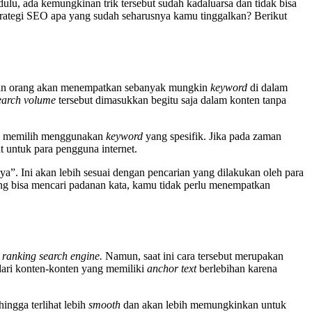
lu, ada kemungkinan trik tersebut sudah kadaluarsa dan tidak bisa
trategi SEO apa yang sudah seharusnya kamu tinggalkan? Berikut
an orang akan menempatkan sebanyak mungkin
keyword
di dalam
earch volume
tersebut dimasukkan begitu saja dalam konten tanpa
ebih memilih menggunakan
keyword
yang spesifik. Jika pada zaman
t untuk para pengguna internet.
ya”. Ini akan lebih sesuai dengan pencarian yang dilakukan oleh para
ng bisa mencari padanan kata, kamu tidak perlu menempatkan
n
ranking search engine.
Namun, saat ini cara tersebut merupakan
dari konten-konten yang memiliki
anchor text
berlebihan karena
ingga terlihat lebih
smooth
dan akan lebih memungkinkan untuk