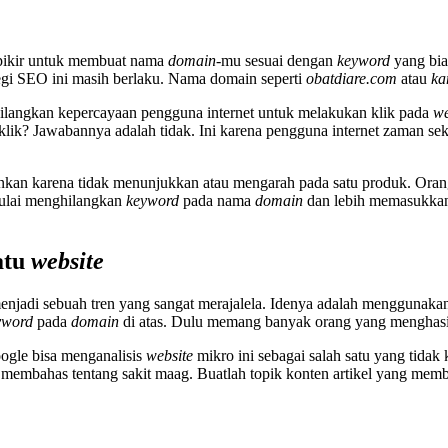
erpikir untuk membuat nama
domain-
mu sesuai dengan
keyword
yang bia
egi SEO ini masih berlaku. Nama domain seperti
obatdiare.com
atau
ka
hilangkan kepercayaan pengguna internet untuk melakukan klik pada
we
ik? Jawabannya adalah tidak. Ini karena pengguna internet zaman sek
akinkan karena tidak menunjukkan atau mengarah pada satu produk. Ora
mulai menghilangkan
keyword
pada nama
domain
dan lebih memasukkann
atu
website
njadi sebuah tren yang sangat merajalela. Idenya adalah menggunaka
yword
pada
domain
di atas. Dulu memang banyak orang yang menghasi
oogle bisa menganalisis
website
mikro ini sebagai salah satu yang tidak
membahas tentang sakit maag. Buatlah topik konten artikel yang mem