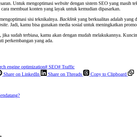
masaran. Untuk mengoptimasi
website
dengan sistem SEO yang masih te
 cara membuat konten yang layak untuk kemudian dipasarkan.
mengoptimasi sisi teknikalnya.
Backlink
yang berkualitas adalah yang
site.
Jadi, kamu bisa gunakan media sosial untuk meningkatkan promo
ika sudah terbiasa, kamu akan dengan mudah melakukannya. Kunciny
kuti perkembangan yang ada.
rch engine optimization
#
SEO
#
Traffic
Share on LinkedIn
Share on Threads
Copy to Clipboard
Mendatang?