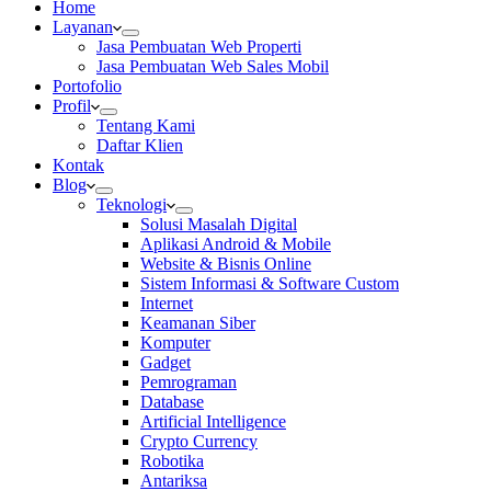
Home
Layanan
Jasa Pembuatan Web Properti
Jasa Pembuatan Web Sales Mobil
Portofolio
Profil
Tentang Kami
Daftar Klien
Kontak
Blog
Teknologi
Solusi Masalah Digital
Aplikasi Android & Mobile
Website & Bisnis Online
Sistem Informasi & Software Custom
Internet
Keamanan Siber
Komputer
Gadget
Pemrograman
Database
Artificial Intelligence
Crypto Currency
Robotika
Antariksa