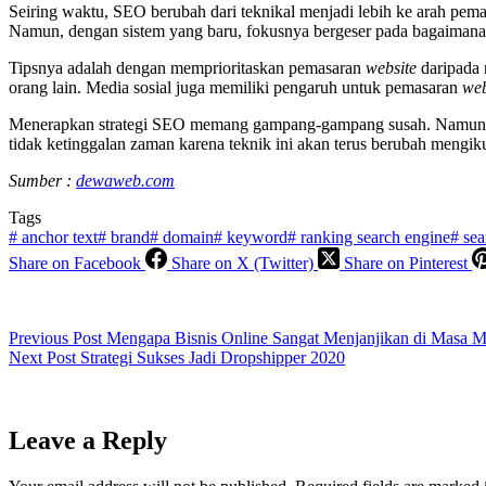
Seiring waktu, SEO berubah dari teknikal menjadi lebih ke arah pe
Namun, dengan sistem yang baru, fokusnya bergeser pada bagaimana
Tipsnya adalah dengan memprioritaskan pemasaran
website
daripada 
orang lain. Media sosial juga memiliki pengaruh untuk pemasaran
web
Menerapkan strategi SEO memang gampang-gampang susah. Namun, j
tidak ketinggalan zaman karena teknik ini akan terus berubah mengi
Sumber :
dewaweb.com
Tags
#
anchor text
#
brand
#
domain
#
keyword
#
ranking search engine
#
sea
Share on Facebook
Share on X (Twitter)
Share on Pinterest
Previous
Post
Mengapa Bisnis Online Sangat Menjanjikan di Masa 
Next
Post
Strategi Sukses Jadi Dropshipper 2020
Leave a Reply