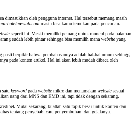
sa dimasukkan oleh pengguna internet. Hal tersebut memang masih
marhotelmewah.com
masih bisa kamu temukan pada pencarian.
bsite
seperti ini. Meski memiliki peluang untuk muncul pada halaman
arang sudah lebih pintar sehingga bisa memilih mana
website
yang
ng pasti berpikir bahwa pembahasannya adalah hal-hal umum sehingga
ya pada konten artikel. Hal ini akan lebih mudah dibaca oleh
n satu
keyword
pada
website
mikro dan menamakan
website
sesuai
lkan uang dari MNS dan EMD ini, tapi tidak dengan sekarang.
 kredibel. Mulai sekarang, buatlah satu topik besar untuk konten dan
bahas tentang penyebab, cara penyembuhan, dan gejalanya.