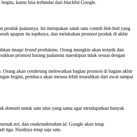
begitu, kamu bisa terhindar dari
blacklist
Google.
an produk jualannya. Ini merupakan salah satu contoh
link-bait
yang
serah apapun itu topiknya, dan melakukan promosi produk di akhir
atuhkan
image brand
produkmu. Orang mungkin akan tertarik dan
memasukkan promosi barang jualanmu maeskipun tidak sesuai dengan
g.
Orang akan cenderung melewatkan bagian promosi di bagian akhir
an begini, pembaca akan merasa lebih terarahkan dari awal sampai
yak
domain
untuk satu situs yang sama agar mendapatkan banyak
nenak.net
, dan
enakenakmakan.id.
Google akan tetap
i tiga. Hasilnya tetap saja satu.